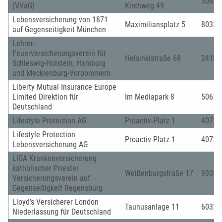
30655
(VVaG)
Kirchweg 49
Lebensversicherung von 1871
Maximiliansplatz 5
80333
auf Gegenseitigkeit München
Lehrer-
Feuerversicherungsverein für
Helsinkistraße 68
24109
Schleswig-Holstein, Hamburg
und Mecklenburg-Vorpommern
Liberty Mutual Insurance Europe
Limited Direktion für
Im Mediapark 8
50670
Deutschland
Lifestyle Protection AG
Proactiv-Platz 1
40721
Lifestyle Protection
Proactiv-Platz 1
40721
Lebensversicherung AG
LIGA Krankenversicherung
katholischer Priester
Weißenburgstraße 17
93055
Versicherungsverein auf
Gegenseitigkeit Regensburg
Lloyd's Versicherer London
Taunusanlage 11
60329
Niederlassung für Deutschland