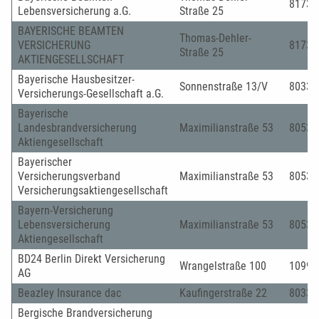
81737
Lebensversicherung a.G.
Straße 25
BAYERISCHE BEAMTEN
Thomas-Dehler-
VERSICHERUNG
81737
Straße 25
AKTIENGESELLSCHAFT
Bayerische Hausbesitzer-
Sonnenstraße 13/V
80331
Versicherungs-Gesellschaft a.G.
Bayerische
Landesbrandversicherung
Maximilianstraße 53
80538
Aktiengesellschaft
Bayerischer
Versicherungsverband
Maximilianstraße 53
80538
Versicherungsaktiengesellschaft
Bayern-Versicherung
Lebensversicherung
Maximilianstraße 53
80530
Aktiengesellschaft
BD24 Berlin Direkt Versicherung
Wrangelstraße 100
10997
AG
Beazley Insurance dac
Kaufingerstraße 22
80331
Bergische Brandversicherung