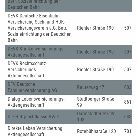
Betr. Sozialeinrichtung der
Deutschen Bahn
DEVK Deutsche Eisenbahn
Versicherung Sach- und HUK-
Versicherungsverein a.G. Betr.
Riehler Straße 190
50735
Sozialeinrichtung der Deutschen
Bahn
DEVK Krankenversicherungs-
Riehler Straße 190
50735
Aktiengesellschaft
DEVK Rechtsschutz-
Versicherungs-
Riehler Straße 190
50735
Aktiengesellschaft
DFV Deutsche
Reuterweg 47
60323
Familienversicherung AG
Dialog Lebensversicherungs-
Stadtberger Straße
86157
Aktiengesellschaft
99
Darmstädter Straße
Die Haftpflichtkasse VVaG
64380
103
Direkte Leben Versicherung
Rotebühlstraße 120
70197
Aktiengesellschaft