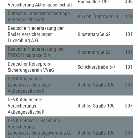
Hansaallee 199
40549
Versicherung Aktiengesellschaft
Deutsche Lebensversicherungs-
An den Treptowers 3
12435
Aktiengesellschaft
Deutsche Niederlassung der
Basler Versicherungen
Klosterstraße 62
10179
Luxemburg A.G.
Deutsche Niederlassung der
Klosterstraße 62
10179
FRIDAY Insurance S.A.
Deutscher Reisepreis-
Schicklerstraße 5-7
10179
Sicherungsverein VVaG
DEVK Allgemeine
Lebensversicherungs-
Riehler Straße 190
50735
Aktiengesellschaft
DEVK Allgemeine
Versicherungs-
Riehler Straße 190
50735
Aktiengesellschaft
DEVK Deutsche Eisenbahn
Versicherung
Lebensversicherungsverein a.G.
Riehler Straße 190
50735