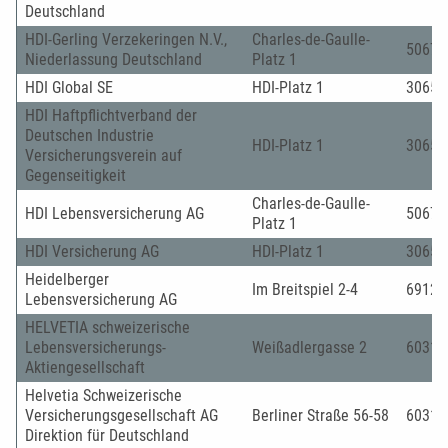
Deutschland
HDI-Gerling Verzekeringen N.V.,
Charles-de-Gaulle-
50679
Niederlassung Deutschland
Platz 1
HDI Global SE
HDI-Platz 1
30659
HDI Haftpflichtverband der
Deutschen Industrie
HDI-Platz 1
30659
Versicherungsverein auf
Gegenseitigkeit
Charles-de-Gaulle-
HDI Lebensversicherung AG
50679
Platz 1
HDI Versicherung AG
HDI-Platz 1
30659
Heidelberger
Im Breitspiel 2-4
69126
Lebensversicherung AG
HELVETIA schweizerische
Lebensversicherungs-
Weißadlergasse 2
60311
Aktiengesellschaft
Helvetia Schweizerische
Versicherungsgesellschaft AG
Berliner Straße 56-58
60311
Direktion für Deutschland