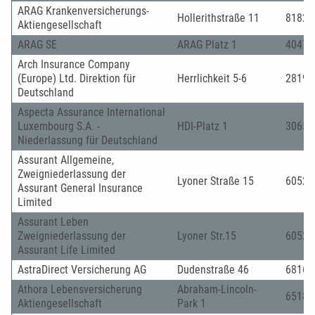
ARAG Krankenversicherungs-
Hollerithstraße 11
81829
Aktiengesellschaft
ARAG SE
ARAG Platz 1
40472
Arch Insurance Company
(Europe) Ltd. Direktion für
Herrlichkeit 5-6
28199
Deutschland
Aspecta Assurance International
Luxembourg S.A. -
HDI-Platz 1
30659
Niederlassung für Deutschland
Assurant Allgemeine,
Zweigniederlassung der
Lyoner Straße 15
60528
Assurant General Insurance
Limited
Assurant Leben
Zweigniederlassung der
Lyoner Str.15
60528
Assurant Life Limited
AstraDirect Versicherung AG
Dudenstraße 46
68167
Athora Lebensversicherung
Abraham-Lincoln-
65189
Aktiengesellschaft
Park 1