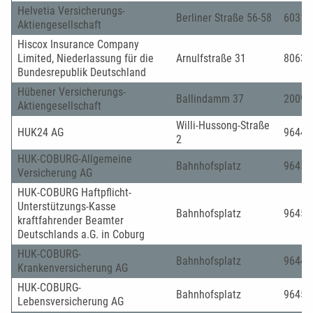
Helvetia Versicherungs-
Berliner Straße 56-58
60311
Aktiengesellschaft
Hiscox Insurance Company
Limited, Niederlassung für die
Arnulfstraße 31
80636
Bundesrepublik Deutschland
Hübener Versicherungs-
Ballindamm 37
20095
Aktiengesellschaft
Willi-Hussong-Straße
HUK24 AG
96442
2
HUK-COBURG-Allgemeine
Bahnhofsplatz
96450
Versicherung AG
HUK-COBURG Haftpflicht-
Unterstützungs-Kasse
Bahnhofsplatz
96450
kraftfahrender Beamter
Deutschlands a.G. in Coburg
HUK-COBURG-
Bahnhofsplatz
96444
Krankenversicherung AG
HUK-COBURG-
Bahnhofsplatz
96450
Lebensversicherung AG