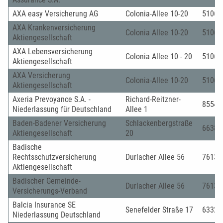
AXA easy Versicherung AG
Colonia-Allee 10-20
51067
AXA Krankenversicherung
Colonia Allee 10-20
51067
Aktiengesellschaft
AXA Lebensversicherung
Colonia Allee 10 - 20
51067
Aktiengesellschaft
AXA Versicherung
Colonia-Allee 10-20
51067
Aktiengesellschaft
Axeria Prevoyance S.A. -
Richard-Reitzner-
85540
Niederlassung für Deutschland
Allee 1
Baden-Badener Versicherung
Schlackenbergstraße
66386
Aktiengesellschaft
20
Badische
Rechtsschutzversicherung
Durlacher Allee 56
76131
Aktiengesellschaft
Badischer Gemeinde-
Durlacher Allee 56
76131
Versicherungs-Verband
Balcia Insurance SE
Senefelder Straße 17
63322
Niederlassung Deutschland