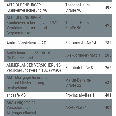
ALTE OLDENBURGER
Theodor-Heuss-
49377
Krankenversicherung AG
Straße 96
ALTE OLDENBURGER
Krankenversicherung von 1927
Theodor-Heuss-
49377
Versicherungsverein auf
Straße 96
Gegenseitigkeit
Ambra Versicherung AG
Stemmerstraße 14
78266
Amlin Insurance SE- Direktion
Axel-Springer-Platz 3
20355
für Deutschland
AMMERLÄNDER VERSICHERUNG
Bahnhofstraße 8
26655
Versicherungsverein a.G. (VVaG)
AMT Mortgage Insurance
Martin-Behaim-
Limited Niederlassung
63263
Straße 22
Deutschland
andsafe AG
Provinzial-Allee 1
48159
ARAG Allgemeine
Versicherungs-
ARAG Platz 1
40472
Aktiengesellschaft