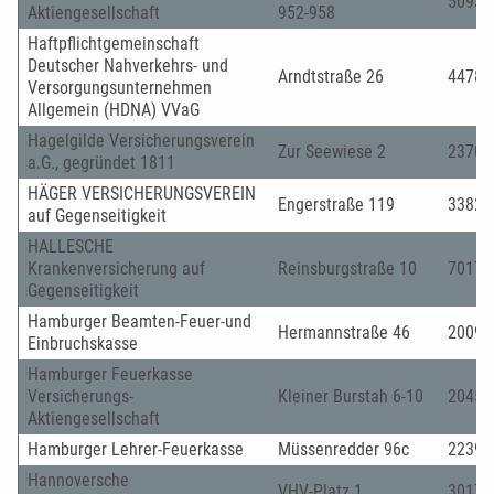
50933
Aktiengesellschaft
952-958
Haftpflichtgemeinschaft
Deutscher Nahverkehrs- und
Arndtstraße 26
44787
Versorgungsunternehmen
Allgemein (HDNA) VVaG
Hagelgilde Versicherungsverein
Zur Seewiese 2
23701
a.G., gegründet 1811
HÄGER VERSICHERUNGSVEREIN
Engerstraße 119
33824
auf Gegenseitigkeit
HALLESCHE
Krankenversicherung auf
Reinsburgstraße 10
70178
Gegenseitigkeit
Hamburger Beamten-Feuer-und
Hermannstraße 46
20095
Einbruchskasse
Hamburger Feuerkasse
Versicherungs-
Kleiner Burstah 6-10
20457
Aktiengesellschaft
Hamburger Lehrer-Feuerkasse
Müssenredder 96c
22399
Hannoversche
VHV-Platz 1
30177