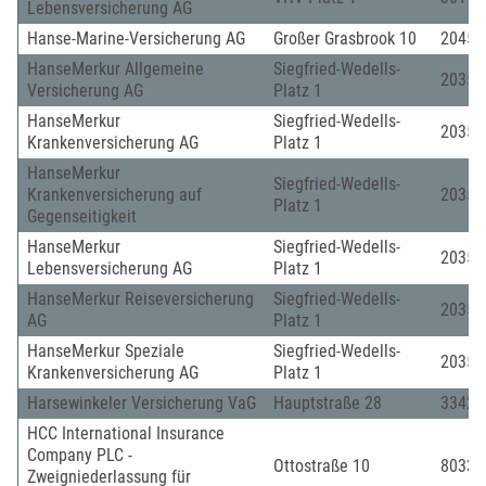
Lebensversicherung AG
Hanse-Marine-Versicherung AG
Großer Grasbrook 10
20457
HanseMerkur Allgemeine
Siegfried-Wedells-
20354
Versicherung AG
Platz 1
HanseMerkur
Siegfried-Wedells-
20354
Krankenversicherung AG
Platz 1
HanseMerkur
Siegfried-Wedells-
Krankenversicherung auf
20354
Platz 1
Gegenseitigkeit
HanseMerkur
Siegfried-Wedells-
20354
Lebensversicherung AG
Platz 1
HanseMerkur Reiseversicherung
Siegfried-Wedells-
20354
AG
Platz 1
HanseMerkur Speziale
Siegfried-Wedells-
20354
Krankenversicherung AG
Platz 1
Harsewinkeler Versicherung VaG
Hauptstraße 28
33428
HCC International Insurance
Company PLC -
Ottostraße 10
80333
Zweigniederlassung für