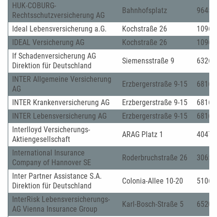
HUK-COBURG-
Bahnhofsplatz
96450
Rechtsschutzversicherung AG
Ideal Lebensversicherung a.G.
Kochstraße 26
10969
IDEAL Versicherung AG
Kochstraße 26
10969
If Schadenversicherung AG
Siemensstraße 9
63263
Direktion für Deutschland
INTER Allgemeine Versicherung
Erzbergerstraße 9-15
68165
AG
INTER Krankenversicherung AG
Erzbergerstraße 9-15
68165
INTER Lebensversicherung AG
Erzbergerstraße 9-15
68165
Interlloyd Versicherungs-
ARAG Platz 1
40472
Aktiengesellschaft
International Insurance
Roderbruchstraße 26
30655
Company of Hannover SE
Inter Partner Assistance S.A.
Colonia-Allee 10-20
51067
Direktion für Deutschland
InterRisk Lebensversicherungs-
Karl-Bosch-Straße 5
65203
AG Vienna Insurance Group