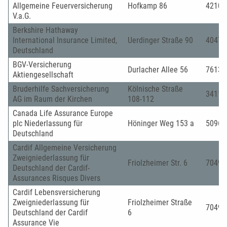
Allgemeine Feuerversicherung
Hofkamp 86
42103
V.a.G.
Berkshire Hathaway
International Insurance Limited,
Uerdinger Straße 90
40474
Deutschland
BGV-Versicherung
Durlacher Allee 56
76131
Aktiengesellschaft
Bruderhilfe Sachversicherung
Kölnische Straße
34119
AG im Raum der Kirchen
108-112
Canada Life Assurance Europe
plc Niederlassung für
Höninger Weg 153 a
50969
Deutschland
Cardif Allgemeine Versicherung
Zweigniederlassung für
Friolzheimer Str. 6
70499
Deutschland der Cardif-
Assurances Risques Divers
Cardif Lebensversicherung
Zweigniederlassung für
Friolzheimer Straße
70499
Deutschland der Cardif
6
Assurance Vie