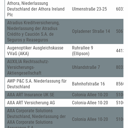
Athora, Niederlassung
Deutschland der Athora Ireland
Ulmenstraße 23-25
60325
Plc
Atradius Kreditversicherung,
Niederlassung der Atradius
Opladener Straße 14
50679
Crédito y Caución S.A. de
Seguros y Reaseguros
Augenoptiker Ausgleichskasse
Ruhrallee 9
44139
VVaG (AKA)
(Ellipson)
AUXILIA Rechtsschutz-
Versicherungs-
Uhlandstraße 7
80336
Aktiengesellschaft
AWP P&C S.A. Niederlassung für
Bahnhofstraße 16
85609
Deutschland
AXA ART Insurance UK SE
Colonia Allee 10-20
51067
AXA ART Versicherung AG
Colonia-Allee 10-20
51067
AXA Corporate Solutions
Deutschland, Niederlassung der
Colonia Allee 10-20
51067
AXA Corporate Solutions
Assurance S.A.