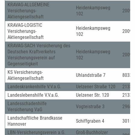
KRAVAG-ALLGEMEINE
Heidenkampsweg
Versicherungs-
20097
102
Aktiengesellschaft
KRAVAG-LOGISTIC
Heidenkampsweg
Versicherungs-
20097
102
Aktiengesellschaft
KRAVAG-SACH Versicherung des
Deutschen Kraftverkehrs
Heidenkampsweg
20097
Versicherungsverein auf
102
Gegenseitigkeit
KS Versicherungs-
Uhlandstraße 7
80336
Aktiengesellschaft
Landeskrankenhilfe V.V.a.G.
Uelzener Straße 120
21335
Landeslebenshilfe V.V.a.G.
Uelzener Str. 120
21335
Landesschadenhilfe
Vogteistraße 3
29683
Versicherung VaG
Landschaftliche Brandkasse
Schiffgraben 4
30159
Hannover
LBN-Versicherungsverein a.G.
Groß-Buchholzer