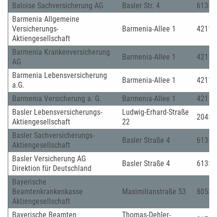
Baloise Sachversicherung AG
Basler Str. 4
61352
Barmenia Allgemeine
Versicherungs-
Barmenia-Allee 1
42119
Aktiengesellschaft
Barmenia Krankenversicherung
Barmenia-Allee 1
42119
AG
Barmenia Lebensversicherung
Barmenia-Allee 1
42119
a.G.
Barmenia Versicherung a. G.
Barmenia-Allee 1
42119
Basler Lebensversicherungs-
Ludwig-Erhard-Straße
20459
Aktiengesellschaft
22
Basler Sachversicherungs-
Basler Straße 4
61352
Aktiengesellschaft
Basler Versicherung AG
Basler Straße 4
61352
Direktion für Deutschland
Bayerische
Beamtenkrankenkasse
Maximilianstraße 53
80538
Aktiengesellschaft
Bayerische Beamten
Thomas-Dehler-