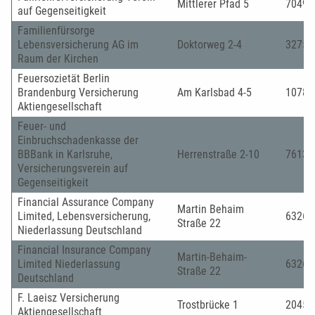
Mittlerer Pfad 5
70499
auf Gegenseitigkeit
Familienfürsorge
Lebensversicherung AG im
Doktorweg 2-4
32756
Raum der Kirchen
Feuersozietät Berlin
Brandenburg Versicherung
Am Karlsbad 4-5
10785
Aktiengesellschaft
Feuer- und
Einbruchschadenkasse der
BBBank in Karlsruhe,
Herrenstraße 2-10
76133
Versicherungsverein auf
Gegenseitigkeit
Financial Assurance Company
Martin Behaim
Limited, Lebensversicherung,
63263
Straße 22
Niederlassung Deutschland
Financial Insurance Company
Martin-Behaim-
Limited Niederlassung
63263
Straße 22
Deutschland
F. Laeisz Versicherung
Trostbrücke 1
20457
Aktiengesellschaft