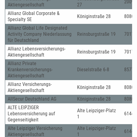
20095
Aktiengesellschaft
27
Allianz Global Corporate &
Königinstraße 28
80802
Specialty SE
Allianz Global Life Designated
Activity Company Niederlassung
Reinsburgstraße 19
70178
für Deutschland
Allianz Lebensversicherungs-
Reinsburgstraße 19
70178
Aktiengesellschaft
Allianz Private
Krankenversicherungs-
Dieselstraße 6-8
85774
Aktiengesellschaft
Allianz Versicherungs-
Königinstraße 28
80802
Aktiengesellschaft
AllSecur Deutschland AG
Königinstraße 28
80802
ALTE LEIPZIGER
Alte Leipziger-Platz
Lebensversicherung auf
61440
1
Gegenseitigkeit
Alte Leipziger Versicherung
Alte Leipziger-Platz
61440
Aktiengesellschaft
1