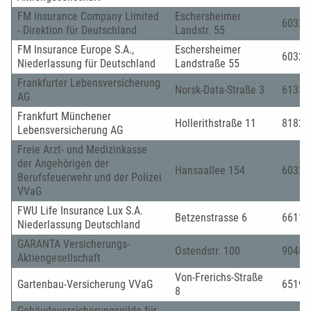
FM Insurance Company Limited
Eschersheimer
60322
- Direktion für Deutschland
Landstr. 55
FM Insurance Europe S.A.,
Eschersheimer
60322
Niederlassung für Deutschland
Landstraße 55
Frankfurter Lebensversicherung
Norsk-Data-Straße 3
61352
AG
Frankfurt Münchener
Hollerithstraße 11
81829
Lebensversicherung AG
Freie Arzt- und Medizinkasse
der Angehörigen der
Hansaallee 154
60327
Berufsfeuerwehr und der Polizei
VVaG
FWU Life Insurance Lux S.A.
Betzenstrasse 6
66111
Niederlassung Deutschland
GARANTA Versicherungs-
Ostendstr. 100
90482
Aktiengesellschaft
Von-Frerichs-Straße
Gartenbau-Versicherung VVaG
65191
8
Gebäudeversicherungsgilde für