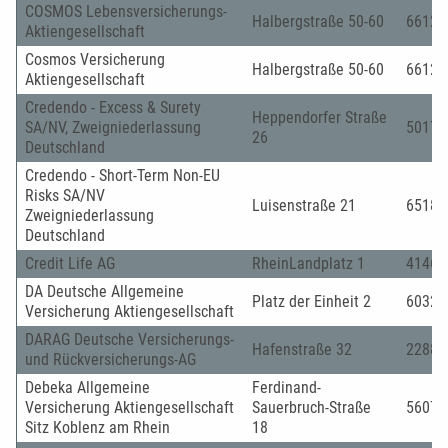
COSMOS Lebensversicherungs-
Halbergstraße 50-60
66121
Aktiengesellschaft
Cosmos Versicherung
Halbergstraße 50-60
66121
Aktiengesellschaft
Credendo - Excess & Surety
Heppendorfer Straße
SA/NV, Zweigniederlassung
50170
26
Deutschland
Credendo - Short-Term Non-EU
Risks SA/NV
Luisenstraße 21
65185
Zweigniederlassung
Deutschland
Credit Life AG
RheinLandplatz 1
41460
DA Deutsche Allgemeine
Platz der Einheit 2
60327
Versicherung Aktiengesellschaft
DARAG Deutsche Versicherungs-
Hafenstraße 32
22880
und Rückversicherungs-AG
Debeka Allgemeine
Ferdinand-
Versicherung Aktiengesellschaft
Sauerbruch-Straße
56073
Sitz Koblenz am Rhein
18