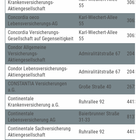
Krankenversicherungs-
30625
55
Aktiengesellschaft
Concordia oeco
Karl-Wiechert-Allee
30625
Lebensversicherungs-AG
55
Concordia Versicherungs-
Karl-Wiechert-Allee
30625
Gesellschaft auf Gegenseitigkeit
55
Condor Allgemeine
Versicherungs-
Admiralitätstraße 67
20459
Aktiengesellschaft
Condor Lebensversicherungs-
Admiralitätstraße 67
20459
Aktiengesellschaft
CONSTANTIA Versicherungen
Große Straße 40
26721
a.G.
Continentale
Ruhrallee 92
44139
Krankenversicherung a.G.
Continentale
Baierbrunner Straße
81379
Lebensversicherung AG
31-33
Continentale Sachversicherung
Ruhrallee 92
44139
Aktiengesellschaft