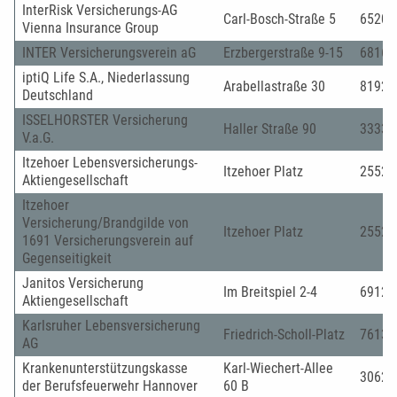
InterRisk Versicherungs-AG
Carl-Bosch-Straße 5
65203
Vienna Insurance Group
INTER Versicherungsverein aG
Erzbergerstraße 9-15
68165
iptiQ Life S.A., Niederlassung
Arabellastraße 30
81925
Deutschland
ISSELHORSTER Versicherung
Haller Straße 90
33334
V.a.G.
Itzehoer Lebensversicherungs-
Itzehoer Platz
25521
Aktiengesellschaft
Itzehoer
Versicherung/Brandgilde von
Itzehoer Platz
25521
1691 Versicherungsverein auf
Gegenseitigkeit
Janitos Versicherung
Im Breitspiel 2-4
69126
Aktiengesellschaft
Karlsruher Lebensversicherung
Friedrich-Scholl-Platz
76137
AG
Krankenunterstützungskasse
Karl-Wiechert-Allee
30625
der Berufsfeuerwehr Hannover
60 B