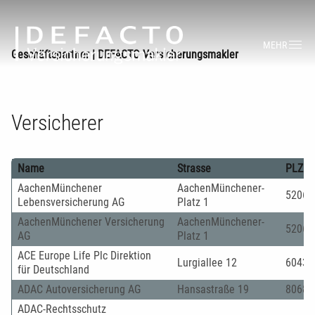
MEHR
Geschäftspartner | DEFACTO Versicherungsmakler
Versicherer
Name
Strasse
PLZ
AachenMünchener
AachenMünchener-
52064
Lebensversicherung AG
Platz 1
AachenMünchener Versicherung
AachenMünchener-
52064
AG
Platz 1
ACE Europe Life Plc Direktion
Lurgiallee 12
60439
für Deutschland
ADAC Autoversicherung AG
Hansastraße 19
80686
ADAC-Rechtsschutz