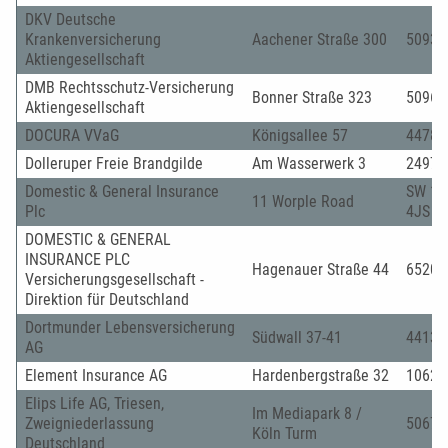
DKV Deutsche
Krankenversicherung
Aachener Straße 300
50933
Aktiengesellschaft
DMB Rechtsschutz-Versicherung
Bonner Straße 323
50968
Aktiengesellschaft
DOCURA VVaG
Königsallee 57
44789
Dolleruper Freie Brandgilde
Am Wasserwerk 3
24972
Domestic & General Insurance
SW 19
11 Worple Road
Plc
4JS
DOMESTIC & GENERAL
INSURANCE PLC
Hagenauer Straße 44
65203
Versicherungsgesellschaft -
Direktion für Deutschland
Dortmunder Lebensversicherung
Südwall 37-41
44137
AG
Element Insurance AG
Hardenbergstraße 32
10623
Elips Life AG, Triesen,
Im Mediapark 8 /
Zweigniederlassung
50670
Köln Turm
Deutschland