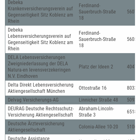
Debeka
Ferdinand-
Krankenversicherungsverein auf
Sauerbruch-Straße
56073
Gegenseitigkeit Sitz Koblenz am
18
Rhein
Debeka
Ferdinand-
Lebensversicherungsverein auf
Sauerbruch-Straße
56058
Gegenseitigkeit Sitz Koblenz am
18
Rhein
DELA Lebensversicherungen
Zweigniederlassung der DELA
Platz der Ideen 2
40476
Natura-en levensverzekeringen
N.V. Eindhoven
Delta Direkt Lebensversicherung
Ottostraße 16
80333
Aktiengesellschaft München
Delvag Versicherungs-AG
Linnicher Straße 48
50933
DEURAG Deutsche Rechtsschutz-
Abraham-Lincoln-
65189
Versicherung Aktiengesellschaft
Straße 3
Deutsche Ärzteversicherung
Colonia-Allee 10-20
51067
Aktiengesellschaft
Deutsche Assistance