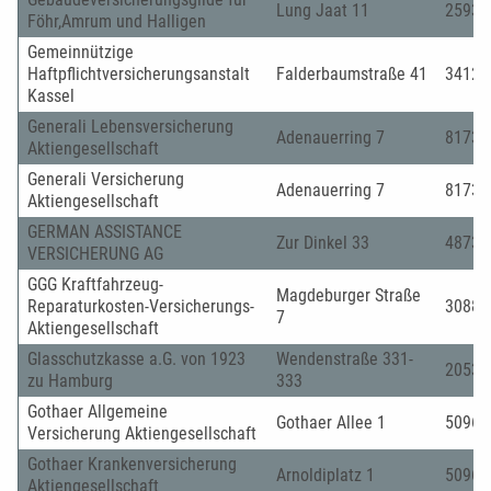
Lung Jaat 11
25938
Föhr,Amrum und Halligen
Gemeinnützige
Haftpflichtversicherungsanstalt
Falderbaumstraße 41
34123
Kassel
Generali Lebensversicherung
Adenauerring 7
81737
Aktiengesellschaft
Generali Versicherung
Adenauerring 7
81737
Aktiengesellschaft
GERMAN ASSISTANCE
Zur Dinkel 33
48739
VERSICHERUNG AG
GGG Kraftfahrzeug-
Magdeburger Straße
Reparaturkosten-Versicherungs-
30880
7
Aktiengesellschaft
Glasschutzkasse a.G. von 1923
Wendenstraße 331-
20537
zu Hamburg
333
Gothaer Allgemeine
Gothaer Allee 1
50969
Versicherung Aktiengesellschaft
Gothaer Krankenversicherung
Arnoldiplatz 1
50969
Aktiengesellschaft