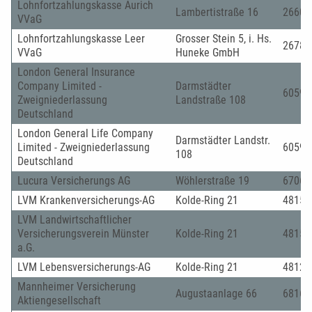
Lohnfortzahlungskasse Aurich
Lambertistraße 16
26603
VVaG
Lohnfortzahlungskasse Leer
Grosser Stein 5, i. Hs.
26789
VVaG
Huneke GmbH
London General Insurance
Company Limited -
Darmstädter
60598
Zweigniederlassung
Landstraße 108
Deutschland
London General Life Company
Darmstädter Landstr.
Limited - Zweigniederlassung
60598
108
Deutschland
Lucura Versicherungs AG
Wöhlerstraße 19
67063
LVM Krankenversicherungs-AG
Kolde-Ring 21
48151
LVM Landwirtschaftlicher
Versicherungsverein Münster
Kolde-Ring 21
48151
a.G.
LVM Lebensversicherungs-AG
Kolde-Ring 21
48126
Mannheimer Versicherung
Augustaanlage 66
68165
Aktiengesellschaft