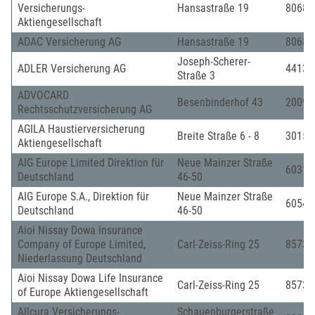
Versicherungs-
Hansastraße 19
80686
Aktiengesellschaft
ADAC Versicherung AG
Hansastraße 19
80686
Joseph-Scherer-
ADLER Versicherung AG
44139
Straße 3
ADVOCARD
Besenbinderhof 43
20097
Rechtsschutzversicherung AG
AGILA Haustierversicherung
Breite Straße 6 - 8
30159
Aktiengesellschaft
AIG Europe Limited Direktion für
Neue Mainzer Straße
60311
Deutschland
46-50
AIG Europe S.A., Direktion für
Neue Mainzer Straße
60547
Deutschland
46-50
Aioi Nissay Dowa Insurance
Company of Europe Limited,
Carl-Zeiss-Ring 25
85737
Niederlassung Deutschland
Aioi Nissay Dowa Life Insurance
Carl-Zeiss-Ring 25
85737
of Europe Aktiengesellschaft
Allcura Versicherungs-
Schauenburgerstraße