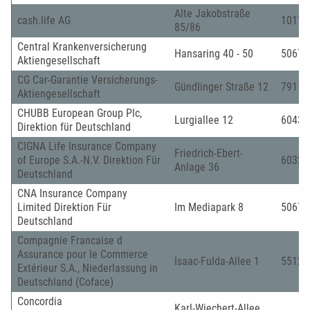
Alte Jakobstraße
cash.life AG
10179
85/86
Central Krankenversicherung
Hansaring 40 - 50
50670
Aktiengesellschaft
CG Car-Garantie Versicherungs-
Gündlinger Straße 12
79111
Aktiengesellschaft
CHUBB European Group Plc,
Lurgiallee 12
60439
Direktion für Deutschland
CIGNA Life Insurance Company
Friedrich-Ebert-
of Europe S.A.-N.V. Direktion Für
60325
Anlage 36
Deutschland
CNA Insurance Company
Limited Direktion Für
Im Mediapark 8
50670
Deutschland
Compagnie Francaise d
Assurance pour le Commerce
Isaac-Fulda-Allee 1
55124
Extérieur S.A., Niederlassung in
Deutschland (Coface)
Concordia
Karl-Wiechert-Allee