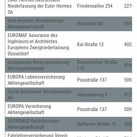
Niederlassung der Euler Hermes
Friedensallee 254
22763
SA
Euro-Aviation Versicherungs-
Hochallee 80
20149
Aktiengesellschaft
EUROMAF Assurance des
Ingénieurs et Architectes
Kai-Straße 13
40221
Européens Zweigniederlassung
Düsseldorf
Europäische Reiseversicherung
Rosenheimer Straße
81669
Aktiengesellschaft
116
EUROPA Lebensversicherung
Piusstraße 137
50931
Aktiengesellschaft
Europ Assistance Versicherungs-
Adenauerring 9
81737
AG
EUROPA Versicherung
Piusstraße 137
50931
Aktiengesellschaft
EXTREMUS Versicherungs-
Aachener Straße 75
50931
Aktiengesellschaft
Fahrlehrerversicherung Verein