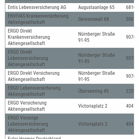
Entis Lebensversicherung AG
Augustaanlage 65
68165
ENVIVAS Krankenversicherung
Gereonswall 68
50670
Aktiengesellschaft
ERGO Direkt
Nürnberger Straße
Krankenversicherung
90762
91-95
Aktiengesellschaft
ERGO Direkt
Nürnberger Straße
Lebensversicherung
90762
91-95
Aktiengesellschaft
ERGO Direkt Versicherung
Nürnberger Straße
90762
Aktiengesellschaft
91-95
ERGO Lebensversicherung
Überseering 45
22297
Aktiengesellschaft
ERGO Versicherung
Victoriaplatz 2
40477
Aktiengesellschaft
ERGO Vorsorge
Lebensversicherung
Victoriaplatz 2
40477
Aktiengesellschaft
Euler Hermes Deutschland