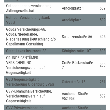
Gothaer Lebensversicherung
Arnoldiplatz 1
50969
Aktiengesellschaft
Gothaer Versicherungsbank
Arnoldiplatz 1
50969
VVaG
Gouda Versicherungs-AG,
Gouda/Niederlande,
Schanzenstraße 56
40549
Niederlassung Deutschland c/o
Capellmann Consulting
Great Lakes Insurance SE
Königinstraße 107
80802
GRUNDEIGENTÜMER-
VERSICHERUNG
Große Bäckerstraße
20095
Versicherungsverein auf
7
Gegenseitigkeit
GVO Gegenseitigkeit
Osterstraße 15
26122
Versicherung Oldenburg VVaG
GVV-Kommunalversicherung,
Aachener Straße
Versicherungsverein auf
50933
952-958
Gegenseitigkeit
GVV-Privatversicherung
Aachener Straße